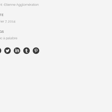
nt -Etienne Agglomération
TE
rier 7, 2014
GS
c à palabre