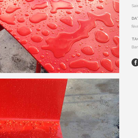
Sai
DA
fév
TA
Ban