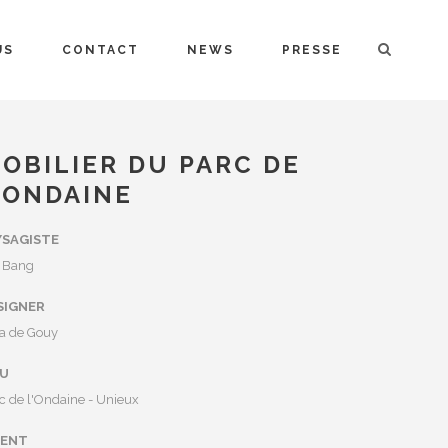
US
CONTACT
NEWS
PRESSE
OBILIER DU PARC DE
’ONDAINE
YSAGISTE
 Bang
SIGNER
a de Gouy
EU
c de l'Ondaine - Unieux
IENT