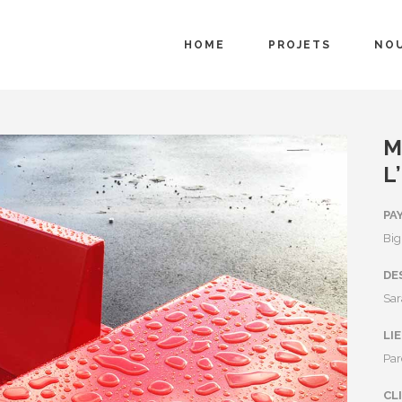
HOME
PROJETS
NO
M
L
PA
Big
DE
Sar
LI
Par
CL