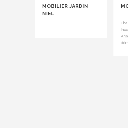
MOBILIER JARDIN
MO
NIEL
Chai
Inox
Ame
dém